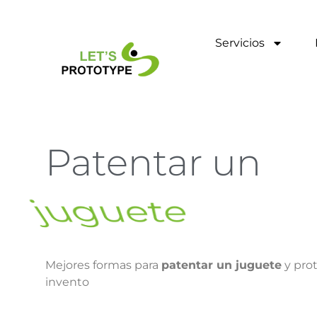
Ir
al
contenido
Servicios
Patentar un
invento para n
Mejores formas para
patentar un juguete
y prot
invento