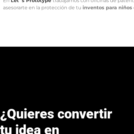
En
Let´s Prototype
trabajamos con
oficinas de paten
asesorarte en la protección de tu
inventos para niños
¿Quieres convertir
tu idea en