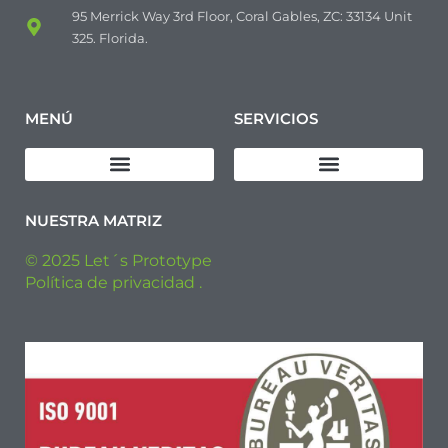
95 Merrick Way 3rd Floor, Coral Gables, ZC: 33134 Unit
325. Florida.
MENÚ
SERVICIOS
Descargar Política de Calidad
Diseño de productos
Fabricación de prototipos
Fabricación de Pre-series
Fabricación Industrial
NUESTRA MATRIZ
© 2025 Let´s Prototype
Política de privacidad .