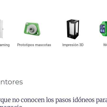
arning
Prototipos mascotas
Impresión 3D
We
entores
rque no conocen los pasos idóneos para