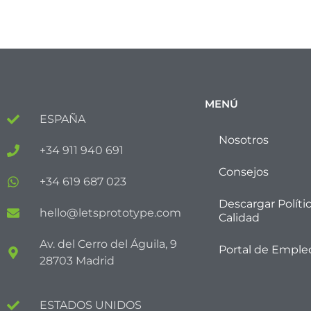
MENÚ
ESPAÑA
Nosotros
+34 911 940 691
Consejos
+34 619 687 023
Descargar Políti
hello@letsprototype.com
Calidad
Av. del Cerro del Águila, 9
Portal de Emple
28703 Madrid
ESTADOS UNIDOS