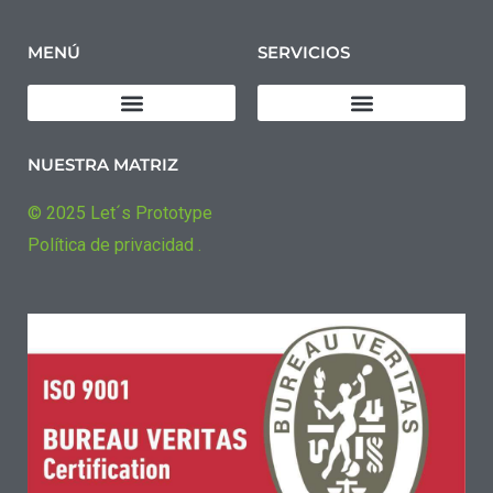
MENÚ
SERVICIOS
Descargar Política de Calidad
Diseño de productos
Fabricación de prototipos
Fabricación de Pre-series
Fabricación Industrial
NUESTRA MATRIZ
© 2025 Let´s Prototype
Política de privacidad .