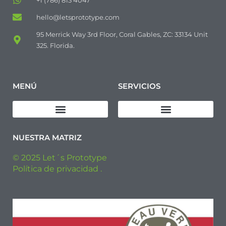
+1 (786) 813 4047
hello@letsprototype.com
95 Merrick Way 3rd Floor, Coral Gables, ZC: 33134 Unit
325. Florida.
MENÚ
SERVICIOS
Descargar Política de Calidad
Diseño de productos
Fabricación de prototipos
Fabricación de Pre-series
Fabricación Industrial
NUESTRA MATRIZ
© 2025 Let´s Prototype
Política de privacidad .