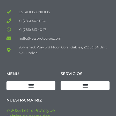
ESTADOS UNIDOS
+1 (786) 402 1124
+1 (786) 813 4047
hello@letsprototype.com
95 Merrick Way 3rd Floor, Coral Gables, ZC: 33134 Unit
325. Florida.
MENÚ
SERVICIOS
Descargar Política de Calidad
Diseño de productos
Fabricación de prototipos
Fabricación de Pre-series
Fabricación Industrial
NUESTRA MATRIZ
© 2025 Let´s Prototype