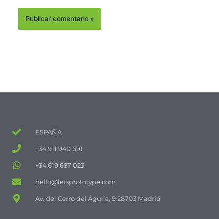
ESPAÑA
+34 911 940 691
+34 619 687 023
hello@letsprototype.com
Av. del Cerro del Águila, 9 28703 Madrid