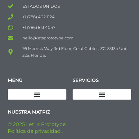
ESTADOS UNIDOS
+1 (786) 402 1124
+1 (786) 813 4047
hello@letsprototype.com
95 Merrick Way 3rd Floor, Coral Gables, ZC: 33134 Unit
325. Florida.
MENÚ
SERVICIOS
Descargar Política de Calidad
Diseño de productos
Fabricación de prototipos
Fabricación de Pre-series
Fabricación Industrial
NUESTRA MATRIZ
© 2025 Let´s Prototype
Política de privacidad .