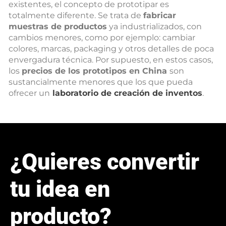
existentes, el concepto de prototipar es
totalmente diferente. Se trata de
fabricar
muestras de productos
ya industrializados, con
cambios menores, como por ejemplo: cambiar
colores, marcas, packaging y otros detalles de poca
envergadura técnica. Por supuesto, en estos casos,
los
precios de los prototipos en China
son
sustancialmente menores que los que pueda
ofrecer un
laboratorio de creación de inventos
.
¿Quieres convertir
tu idea en
producto?