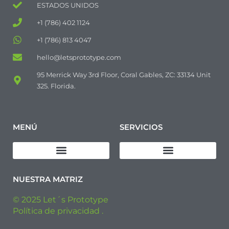
ESTADOS UNIDOS
+1 (786) 402 1124
+1 (786) 813 4047
hello@letsprototype.com
95 Merrick Way 3rd Floor, Coral Gables, ZC: 33134 Unit
325. Florida.
MENÚ
SERVICIOS
Descargar Política de Calidad
Diseño de productos
Fabricación de prototipos
Fabricación de Pre-series
Fabricación Industrial
NUESTRA MATRIZ
© 2025 Let´s Prototype
Política de privacidad .