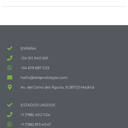
ESPAÑA
+34 911 940 691
+34 619 687 023
hello@letsprototype.com
Av. del Cerro del Águila, 9 28703 Madrid
ESTADOS UNIDOS
+1 (786) 402 1124
+1 (786) 813 4047