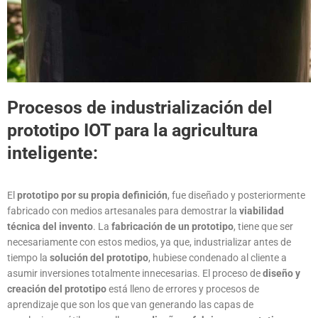
Procesos de industrialización del
prototipo IOT para la agricultura
inteligente:
El
prototipo por su propia definición
, fue diseñado y posteriormente
fabricado con medios artesanales para demostrar la
viabilidad
técnica del invento
. La
fabricación de un prototipo
, tiene que ser
necesariamente con estos medios, ya que, industrializar antes de
tiempo la
solución del prototipo
, hubiese condenado al cliente a
asumir inversiones totalmente innecesarias. El proceso de
diseño y
creación del prototipo
está lleno de errores y procesos de
aprendizaje que son los que van generando las capas de