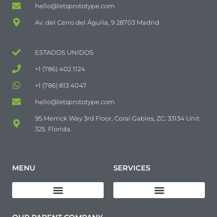
hello@letsprototype.com
Av. del Cerro del Águila, 9 28703 Madrid
ESTADOS UNIDOS
+1 (786) 402 1124
+1 (786) 813 4047
hello@letsprototype.com
95 Merrick Way 3rd Floor, Coral Gables, ZC: 33134 Unit
325. Florida.
MENU
SERVICES
Download Quality Policy
Pre-Production (Pre-Series) Manufacturing
Industrial Manufacturing