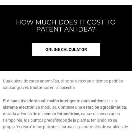
HOW MUCH DOES IT COST TO
PATENT AN IDEA?
ONLINE CALCULATOR
Cualquiera de estas anomalías, si no se detectan a tiempo podrían
causar graves trastornos en la cosecha.
El
dispositivo de visualización inteligente para cultivos
, es un
sistema electrónico
modular. Contiene una
estación agroclimática
,
dotada además de un
sensor fotométrico
, capaz de observar en
tiempo real los puntos predefinidos de la planta, teniendo en su
propio “cerebro” unos patrones normales y anormales de cambios de