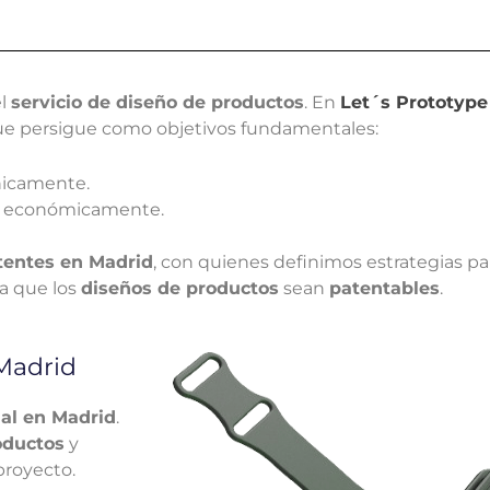
el
servicio de
diseño de productos
. En
Let´s Prototype
e persigue como objetivos fundamentales:
nicamente.
es económicamente.
tentes en Madrid
, con quienes definimos estrategias pa
ra que los
diseños de productos
sean
patentables
.
Madrid
ial en Madrid
.
oductos
y
proyecto.