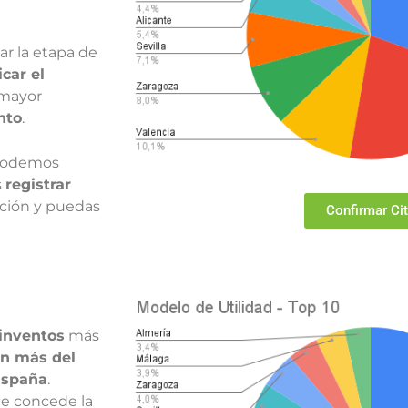
ar la etapa de
icar el
 mayor
nto
.
podemos
s
registrar
ción y puedas
Confirmar Ci
 inventos
más
n más del
España
.
e concede la