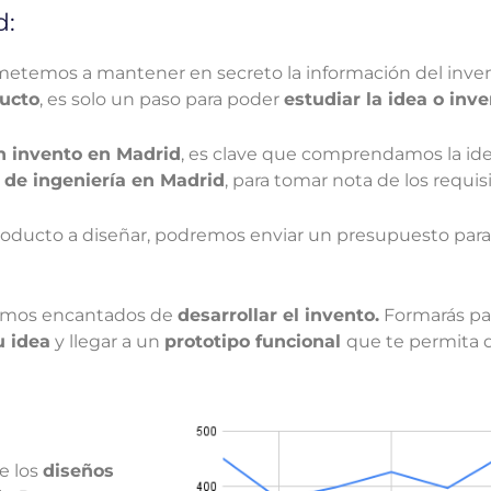
d:
temos a mantener en secreto la información del inven
ucto
, es solo un paso para poder
estudiar la idea o inv
un invento en Madrid
, es clave que comprendamos la idea
a de ingeniería en Madrid
, para tomar nota de los requisi
roducto a diseñar, podremos enviar un presupuesto para
remos encantados de
desarrollar el invento.
Formarás pa
u idea
y llegar a un
prototipo funcional
que te permita d
e los
diseños