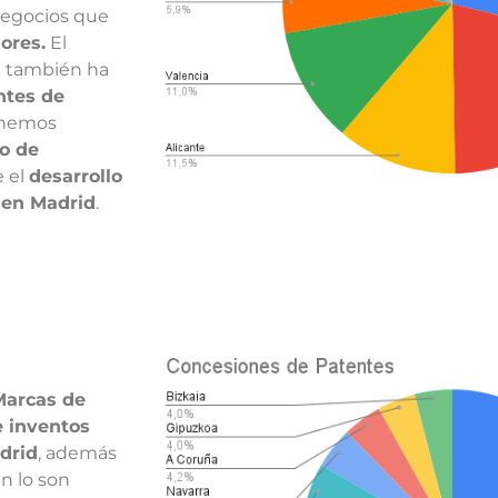
negocios que
ores.
El
s
también ha
ntes de
 hemos
lo de
e el
desarrollo
 en Madrid
.
Marcas de
e inventos
drid
, además
n lo son