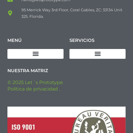
95 Merrick Way 3rd Floor, Coral Gables, ZC: 33134 Unit
325. Florida.
MENÚ
SERVICIOS
Descargar Política de Calidad
Diseño de productos
Fabricación de prototipos
Fabricación de Pre-series
Fabricación Industrial
NUESTRA MATRIZ
© 2025 Let´s Prototype
Política de privacidad .