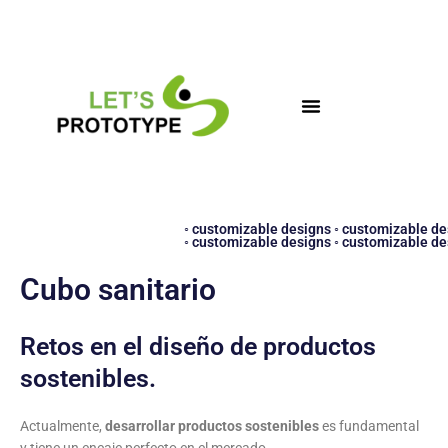
Ir
al
contenido
◦ customizable designs ◦ customizable de
◦ customizable designs ◦ customizable d
Cubo sanitario
Retos en el diseño de productos
sostenibles.
Actualmente,
desarrollar productos sostenibles
es fundamental
y tiene un encaje perfecto en el mercado.