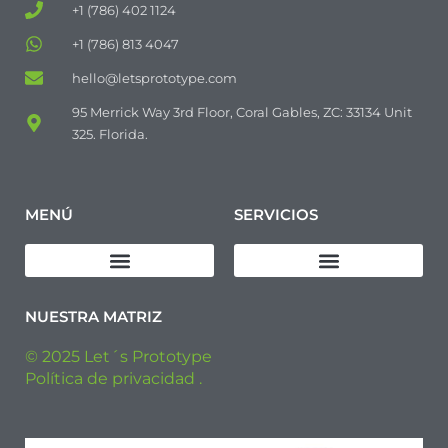
+1 (786) 402 1124
+1 (786) 813 4047
hello@letsprototype.com
95 Merrick Way 3rd Floor, Coral Gables, ZC: 33134 Unit
325. Florida.
MENÚ
SERVICIOS
Descargar Política de Calidad
Diseño de productos
Fabricación de prototipos
Fabricación de Pre-series
Fabricación Industrial
NUESTRA MATRIZ
© 2025 Let´s Prototype
Política de privacidad .