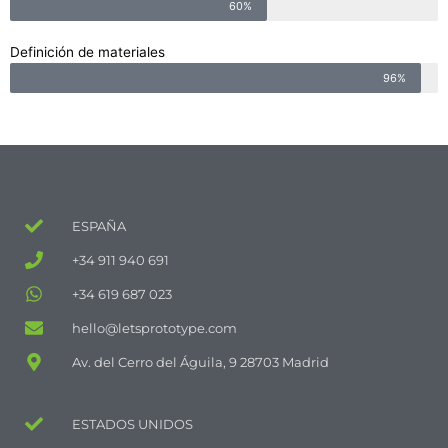
60%
Definición de materiales
96%
ESPAÑA
+34 911 940 691
+34 619 687 023
hello@letsprototype.com
Av. del Cerro del Águila, 9 28703 Madrid
ESTADOS UNIDOS